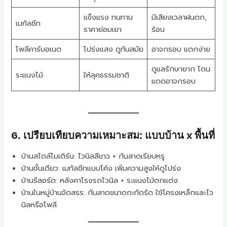
แข็งแรง ทนทาน
มีเสียงเวลาฝนตก,
เมทัลชีท
ราคาย่อมเยา
ร้อน
โพลีคาร์บอเนต
โปร่งแสง ดูทันสมัย
อาจกรอบ แตกง่าย
ดูแลรักษายาก โดน
ระแนงไม้
ให้ลุคธรรมชาติ
แดดอาจกรอบ
6. เปรียบเทียบความเหมาะสม: แบบบ้าน x พื้นที่
บ้านสไตล์โมเดิร์น: ไวนิลสีขาว + กันสาดเรียบหรู
บ้านชั้นเดียว: เมทัลชีทแบบโค้ง เพิ่มความสูงให้ดูโปร่ง
บ้านรีสอร์ต: หลังคาโรงรถไวนิล + ระแนงไม้ตกแต่ง
บ้านในหมู่บ้านจัดสรร: กันสาดขนาดกะทัดรัด ใช้โครงเหล็กและไว
นิลหรือโพลี