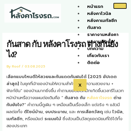
Skip
หน้าแรก
to
หลังคาไวนิล
content
หลังคาเมทัลชีท
กันสาด
ราคางานหลังคา
ผลงานติดตั้ง
กันสาด กับ หลังคาโรงรถ ต่างกันยัง
บทความ
ไง?
เกี่ยวกับเรา
ติดต่อ
By
Roof
/
03.08.2025
เ
ลือกแบบไหนดีให้สวยและกันแดดกันฝนได้ [2025 อัปเดต
ล่าสุด]
ในยุคที่เจ้าของบ้านให้ความสำคัญกับ “ความสวยงาม +
X
ฟังก์ชัน” ของบ้านมากยิ่งขึ้น คำถามยอดฮิตที่มักเกิดขึ้นเวลารีโนเวท
หน้าบ้านหรือวางแผนต่อเติมคือ “
กันสาด กับ
หลังคาโรงรถ
ต่าง
กันยังไง?
” คำถามนี้ดูเผิน ๆ เหมือนเป็นเรื่องเล็ก แต่จริง ๆ แล้วมี
ผลต่อทั้ง
ดีไซน์บ้าน
,
งบประมาณ
, และ
การเลือกวัสดุ
เช่น
ไวนิล
,
เมทัลชีท
, หรือแม้แต่
ระแนงไม้
ซึ่งล้วนเป็นวัสดุยอดนิยมที่ใช้ได้ทั้ง
สองประเภท