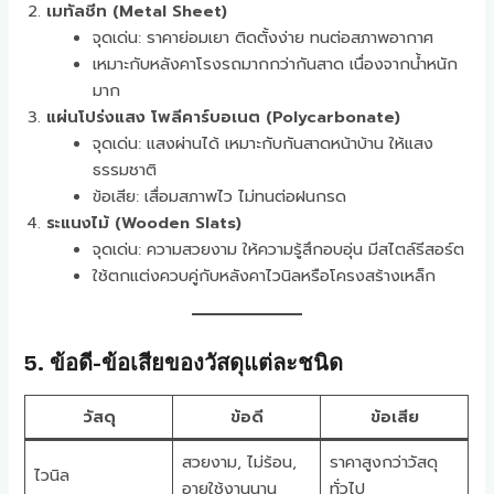
เมทัลชีท (Metal Sheet)
จุดเด่น: ราคาย่อมเยา ติดตั้งง่าย ทนต่อสภาพอากาศ
เหมาะกับหลังคาโรงรถมากกว่ากันสาด เนื่องจากน้ำหนัก
มาก
แผ่นโปร่งแสง โพลีคาร์บอเนต (Polycarbonate)
จุดเด่น: แสงผ่านได้ เหมาะกับกันสาดหน้าบ้าน ให้แสง
ธรรมชาติ
ข้อเสีย: เสื่อมสภาพไว ไม่ทนต่อฝนกรด
ระแนงไม้ (Wooden Slats)
จุดเด่น: ความสวยงาม ให้ความรู้สึกอบอุ่น มีสไตล์รีสอร์ต
ใช้ตกแต่งควบคู่กับหลังคาไวนิลหรือโครงสร้างเหล็ก
5. ข้อดี-ข้อเสียของวัสดุแต่ละชนิด
วัสดุ
ข้อดี
ข้อเสีย
สวยงาม, ไม่ร้อน,
ราคาสูงกว่าวัสดุ
ไวนิล
อายุใช้งานนาน
ทั่วไป