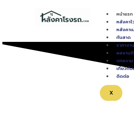
Skip
to
หน้าแรก
content
หลังคาไ
หลังคาเม
กันสาด
ราคางาน
ผลงานติ
บทความ
เกี่ยวกับ
ติดต่อ
X