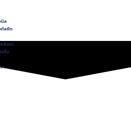
วนิล
ทัลชีท
หลังคา
ดตั้ง
เรา