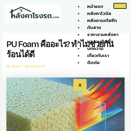
Skip
หน้าแรก
to
หลังคาไวนิล
content
หลังคาเมทัลชีท
กันสาด
ราคางานหลังคา
ผลงานติดตั้ง
PU Foam คืออะไร? ทำไมช่วยกัน
บทความ
ร้อนได้ดี
เกี่ยวกับเรา
ติดต่อ
By
Roof
/
28.09.2025
X