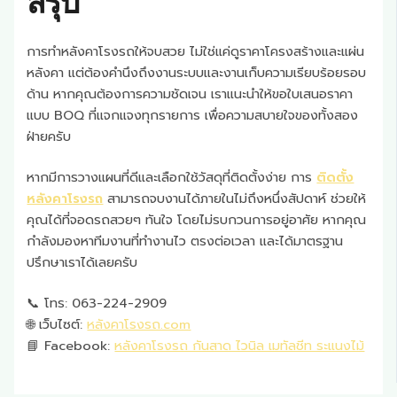
สรุป
การทำหลังคาโรงรถให้จบสวย ไม่ใช่แค่ดูราคาโครงสร้างและแผ่น
หลังคา แต่ต้องคำนึงถึงงานระบบและงานเก็บความเรียบร้อยรอบ
ด้าน หากคุณต้องการความชัดเจน เราแนะนำให้ขอใบเสนอราคา
แบบ BOQ ที่แจกแจงทุกรายการ เพื่อความสบายใจของทั้งสอง
ฝ่ายครับ
หากมีการวางแผนที่ดีและเลือกใช้วัสดุที่ติดตั้งง่าย การ
ติดตั้ง
หลังคาโรงรถ
สามารถจบงานได้ภายในไม่ถึงหนึ่งสัปดาห์ ช่วยให้
คุณได้ที่จอดรถสวยๆ ทันใจ โดยไม่รบกวนการอยู่อาศัย หากคุณ
กำลังมองหาทีมงานที่ทำงานไว ตรงต่อเวลา และได้มาตรฐาน
ปรึกษาเราได้เลยครับ
📞 โทร: 063-224-2909
🌐 เว็บไซต์:
หลังคาโรงรถ.com
📘 Facebook:
หลังคาโรงรถ กันสาด ไวนิล เมทัลชีท ระแนงไม้