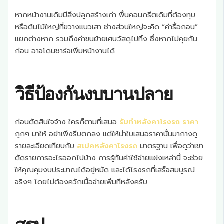
หากหน้างานเดิมมีสิ่งปลูกสร้างเก่า พื้นคอนกรีตเดิมที่ต้องทุบ
หรือต้นไม้ใหญ่ที่ขวางแนวเสา ช่างส่วนใหญ่จะคิด “ค่ารื้อถอน”
แยกต่างหาก รวมถึงค่าขนย้ายเศษวัสดุไปทิ้ง ซึ่งหากไม่คุยกัน
ก่อน อาจโดนชาร์จเพิ่มหน้างานได้
วิธีป้องกันงบบานปลาย
ก่อนตัดสินใจจ้าง ใครก็ตามที่เสนอ
รับทำหลังคาโรงรถ ราคา
ถูกๆ มาให้ อย่าเพิ่งรีบตกลง แต่ให้นำใบเสนอราคานั้นมากางดู
รายละเอียดเทียบกับ
สเปคหลังคาโรงรถ
มาตรฐาน เพื่อดูว่าเขา
ตัดรายการอะไรออกไปบ้าง การรู้ทันค่าใช้จ่ายแฝงเหล่านี้ จะช่วย
ให้คุณคุมงบประมาณได้อยู่หมัด และได้โรงรถที่เสร็จสมบูรณ์
จริงๆ โดยไม่ต้องควักเนื้อจ่ายเพิ่มทีหลังครับ