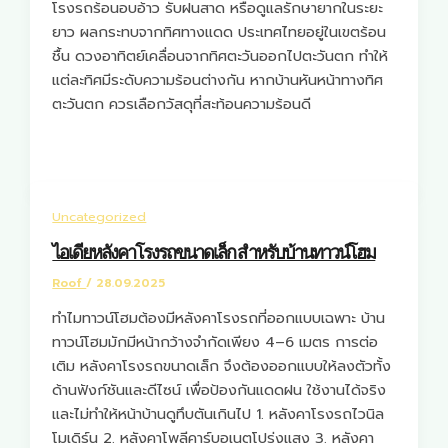
โรงรถร้อนอบอ้าว รับฝนสาด หรือดูแลรักษายากในระยะ
ยาว ผลกระทบจากทิศทางแดด ประเทศไทยอยู่ในเขตร้อน
ชื้น ดวงอาทิตย์เคลื่อนจากทิศตะวันออกไปตะวันตก ทำให้
แต่ละทิศมีระดับความร้อนต่างกัน หากบ้านหันหน้าทางทิศ
ตะวันตก ควรเลือกวัสดุที่สะท้อนความร้อนดี
Uncategorized
ไอเดียหลังคาโรงรถขนาดเล็ก สำหรับบ้านทาวน์โฮม
Roof
/
28.09.2025
ทำไมทาวน์โฮมต้องมีหลังคาโรงรถที่ออกแบบเฉพาะ บ้าน
ทาวน์โฮมมักมีหน้ากว้างจำกัดเพียง 4–6 เมตร การต่อ
เติม หลังคาโรงรถขนาดเล็ก จึงต้องออกแบบให้ลงตัวทั้ง
ด้านฟังก์ชันและดีไซน์ เพื่อป้องกันแดดฝน ใช้งานได้จริง
และไม่ทำให้หน้าบ้านดูทึบตันเกินไป 1. หลังคาโรงรถไวนิล
โมเดิร์น 2. หลังคาโพลีคาร์บอเนตโปร่งแสง 3. หลังคา