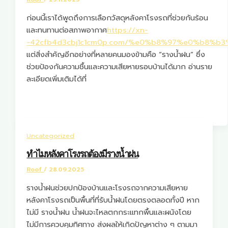
ก่อนนี้เราได้พูดถึงการเลือกวัสดุหลังคาโรงรถที่ช่วยกันร้อน
และทนทานต่อสภาพอากาศ
https://xn-
-42cfb4d3cbj1c1cm0p.com/%e0%b8%97%e0%b
แต่สิ่งสำคัญอีกอย่างที่หลายคนมองข้ามคือ “รางน้ำฝน” ซึ่ง
ช่วยป้องกันความชื้นและความเสียหายรอบบ้านได้มาก อ่านราย
ละเอียดเพิ่มเติมได้ที่
Uncategorized
ทำไมหลังคาโรงรถต้องมีรางน้ำฝน
Roof
/
28.09.2025
รางน้ำฝนช่วยปกป้องบ้านและโรงรถจากความเสียหาย
หลังคาโรงรถเป็นพื้นที่ที่รับน้ำฝนโดยตรงตลอดทั้งปี หาก
ไม่มี รางน้ำฝน น้ำฝนจะไหลตกกระแทกพื้นและผนังโดย
ไม่มีการควบคุมทิศทาง ส่งผลให้เกิดปัญหาต่าง ๆ ตามมา