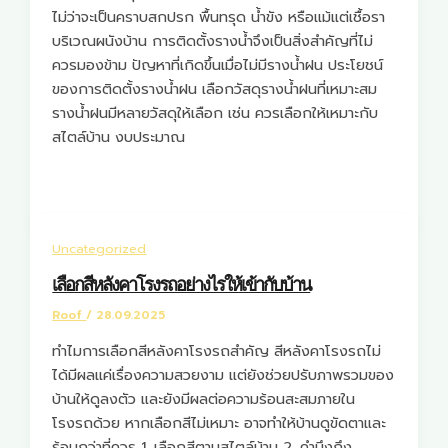
ไม่ว่าจะเป็นคราบสกปรก พื้นทรุด น้ำขัง หรือแม้แต่เชื้อรา
บริเวณผนังบ้าน การติดตั้งรางน้ำจึงเป็นสิ่งสำคัญที่ไม่
ควรมองข้าม ปัญหาที่เกิดขึ้นเมื่อไม่มีรางน้ำฝน ประโยชน์
ของการติดตั้งรางน้ำฝน เลือกวัสดุรางน้ำฝนที่เหมาะสม
รางน้ำฝนมีหลายวัสดุให้เลือก เช่น ควรเลือกให้เหมาะกับ
สไตล์บ้าน งบประมาณ
Uncategorized
เลือกสีหลังคาโรงรถอย่างไรให้เข้ากับบ้าน
Roof
/
28.09.2025
ทำไมการเลือกสีหลังคาโรงรถสำคัญ สีหลังคาโรงรถไม่
ได้มีผลแค่เรื่องความสวยงาม แต่ยังช่วยปรับภาพรวมของ
บ้านให้ดูลงตัว และยังมีผลต่อความร้อนสะสมภายใน
โรงรถด้วย หากเลือกสีไม่เหมาะ อาจทำให้บ้านดูขัดตาและ
ร้อนกว่าที่ควร 1. เลือกสีตามสไตล์บ้าน 2. คำนึงถึง