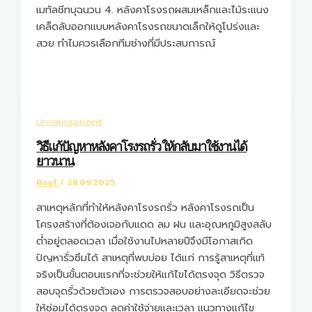
เมทัลชีทบุฉนวน 4. หลังคาโรงรถผสมเหล็กและไม้ระแนง
เคล็ดลับออกแบบหลังคาโรงรถขนาดเล็กให้ดูโปร่งและ
สวย ทำไมควรเลือกทีมช่างที่มีประสบการณ์
Uncategorized
วิธีแก้ปัญหาหลังคาโรงรถรั่ว ให้กลับมาใช้งานได้
ยาวนาน
Roof
/
28.09.2025
สาเหตุหลักที่ทำให้หลังคาโรงรถรั่ว หลังคาโรงรถเป็น
โครงสร้างที่ต้องเจอกับแดด ลม ฝน และอุณหภูมิสูงสลับ
ต่ำอยู่ตลอดเวลา เมื่อใช้งานไปหลายปีจึงมีโอกาสเกิด
ปัญหารั่วซึมได้ สาเหตุที่พบบ่อย ได้แก่ การรู้สาเหตุที่แท้
จริงเป็นขั้นตอนแรกที่จะช่วยให้แก้ไขได้ตรงจุด วิธีตรวจ
สอบจุดรั่วด้วยตัวเอง การตรวจสอบอย่างละเอียดจะช่วย
ให้ซ่อมได้ตรงจุด ลดค่าใช้จ่ายและเวลา แนวทางแก้ไข