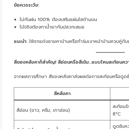
ข้อควรระวัง:
ไม่กันฝน 100% ต้องเสริมแผ่นใสด้านบน
ไม้จริงต้องทาน้ำยากันปลวกเสมอ
แนะนำ:
ใช้ตกแต่งชายคาบ้านหรือทำร่มเงาหน้าบ้านควบคู่กับเ
สีของหลังคาก็สำคัญ! สีอ่อนหรือสีเข้ม…แบบไหนสะท้อนควา
จากผลการศึกษา สีของหลังคาส่งผลต่อการสะท้อนหรือดูด
สีหลังคา
สะท้อนรั
สีอ่อน (ขาว, ครีม, เทาอ่อน)
8°C
ดูดซับคว