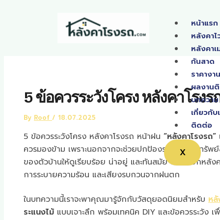
Skip
to
หน้าแรก
content
หลังคาไ
หลังคาเม
กันสาด
ราคางาน
ผลงานติ
5 ข้อควรระวังโครง หลังคาโรงร
บทความ
เกี่ยวกับ
By
Roof
/
18.07.2025
ติดต่อ
5 ข้อควรระวังโครง หลังคาโรงรถ หน้าฝน
“หลังคาโรงรถ”
เ
ควรมองข้าม เพราะนอกจากจะช่วยปกป้องรถยนต์และทรัพย์
X
ของตัวบ้านให้ดูเรียบร้อย น่าอยู่ และทันสมัย การเลือกหลั
การระบายความร้อน และเสียงรบกวนจากฝนตก
ในบทความนี้เราจะพาคุณมารู้จักกับวัสดุยอดนิยมสำหรับ
หล
ระแนงไม้
แบบเจาะลึก พร้อมเทคนิค DIY และข้อควรระวัง เพื่อ