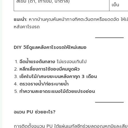
สีเข้ม (ดำ, เทาเข้ม, น้ำตาล)
เย็น
แนะนำ:
หากบ้านคุณหันหน้าทางทิศตะวันตกหรือแดดจัด ให้เลื
หลังคาโรงรถ
DIY วิธีดูแลหลังคาโรงรถให้ใหม่เสมอ
ฉีดน้ำแรงดันกลาง
ไม่แรงจนเกินไป
หลีกเลี่ยงการใช้ของมีคมขูดผิว
เช็คใบไม้/เศษขยะบนหลังคาทุก 3 เดือน
ตรวจรางน้ำ/ท่อระบายน้ำ
ทำความสะอาดระแนงไม้ด้วยแปรงอ่อน
ฉนวน PU ช่วยอะไร?
การติดตั้งฉนวน PU ใต้แผ่นเมทัลชีทช่วยลดอุณหภูมิและเสี