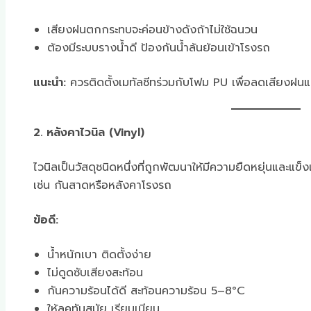
เสียงฝนตกกระทบจะค่อนข้างดังถ้าไม่ใช้ฉนวน
ต้องมีระบบรางน้ำดี ป้องกันน้ำล้นย้อนเข้าโรงรถ
แนะนำ:
ควรติดตั้งเมทัลชีทร่วมกับโฟม PU เพื่อลดเสียงฝนแ
2. หลังคาไวนิล (Vinyl)
ไวนิลเป็นวัสดุชนิดหนึ่งที่ถูกพัฒนาให้มีความยืดหยุ่นและ
เช่น กันสาดหรือหลังคาโรงรถ
ข้อดี:
น้ำหนักเบา ติดตั้งง่าย
ไม่ดูดซับเสียงสะท้อน
กันความร้อนได้ดี สะท้อนความร้อน 5–8°C
ให้ลุคทันสมัย เรียบเนียน