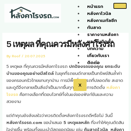
Skip
หน้าแรก
to
หลังคาไวนิล
content
หลังคาเมทัลชีท
กันสาด
ราคางานหลังคา
ผลงานติดตั้ง
5 เหตุผล ที่คุณควรมีหลังคาโรงรถ
บทความ
เกี่ยวกับเรา
By
Roof
/
20.07.2025
ติดต่อ
5 เหตุผล ที่คุณควรมีหลังคาโรงรถ
ปกป้องรถของคุณ ยกระดับ
บ้านของคุณอย่างมีสไตล์
ในยุคที่รถยนต์กลายเป็นทรัพย์สินล้ำค่า
ของครอบครัวไทยแทบทุกบ้าน การมีพื้นที่จอดรถที่ปลอดภัย สะอาด
X
และดูดีจึงกลายเป็นสิ่งจำเป็นมากขึ้นทุกวัน และการติดตั้ง
หลังคา
โรงรถ
คือทางเลือกที่ตอบโจทย์ทั้งในแง่ของฟังก์ชันและความ
สวยงาม
แต่ถ้าคุณยังลังเลใจว่าควรติดตั้งหลังคาโรงรถดีหรือไม่ วันนี้
หลังคาโรงรถ.com
ขอนำเสนอ
5 เหตุผลหลัก
ที่จะทำให้คุณตัดสิน
ใจง่ายขึ้น พร้อมทั้งแนะนำวัสดุยอดนิยม เช่น
กันสาดไวนิล
,
หลังคา