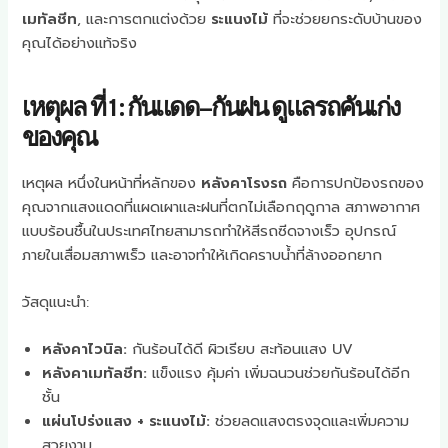
เมทัลชีท
, และการตกแต่งด้วย
ระแนงไม้
ที่จะช่วยยกระดับบ้านของ
คุณได้อย่างแท้จริง
เหตุผล ที่ 1 : กันแดด–กันฝน ดูแลรถคันเก่ง
ของคุณ
เหตุผล หนึ่งในหน้าที่หลักของ
หลังคาโรงรถ
คือการปกป้องรถของ
คุณจากแสงแดดที่แผดเผาและฝนที่ตกไม่เลือกฤดูกาล สภาพอากาศ
แบบร้อนชื้นในประเทศไทยสามารถทำให้สีรถซีดจางเร็ว อุปกรณ์
ภายในเสื่อมสภาพเร็ว และอาจทำให้เกิดคราบน้ำที่ล้างออกยาก
วัสดุแนะนำ:
หลังคาไวนิล:
กันร้อนได้ดี ผิวเรียบ สะท้อนแสง UV
หลังคาเมทัลชีท:
แข็งแรง คุ้มค่า เพิ่มฉนวนช่วยกันร้อนได้อีก
ชั้น
แผ่นโปร่งแสง + ระแนงไม้:
ช่วยลดแสงตรงจุดและเพิ่มความ
สวยงาม