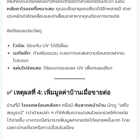
ใหม่ที่ยังไม่ได้เคลือบแก้วหรือรถที่จอดกลางแจ้งเป็นประจำ เมื่อมี
หลังคาโรงรถที่เหมาะสม
คุณจะยืดอายุของสีรถได้อีกหลายปี ช่วย
ประหยัดค่าขัดเคลือบและค่าเสื่อมราคาหากคุณต้องการขายต่อ
ข้อดีของแต่ละวัสดุ:
ไวนิล:
ป้องกัน UV ได้ดีเยี่ยม
เมทัลชีท:
ถ้าเสริมฉนวน จะลดการสะสมความร้อนตรงฝากระ
โปรงรถ
แผ่นโปร่งแสง:
ใช้แบบกรองแสง UV เพื่อถนอมสีรถ
✅ เหตุผลที่ 4: เพิ่มมูลค่าบ้านเมื่อขายต่อ
บ้านที่มี
โรงรถพร้อมหลังคา
หรือมี
กันสาดหน้าบ้าน
มักดู “เสร็จ
สมบูรณ์” กว่าบ้านเปล่า ๆ ทำให้เพิ่มความน่าสนใจและช่วยให้ขายต่อ
ได้ง่ายขึ้น บางกรณีสามารถเพิ่มมูลค่าขายต่อได้หลายหมื่นบาท โดย
เฉพาะบ้านเดี่ยวหรือทาวน์โฮมในเมือง