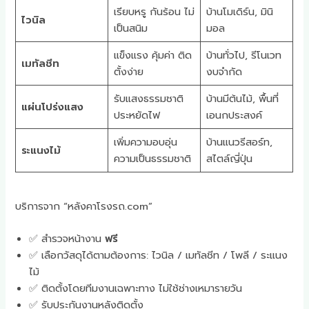
เรียบหรู กันร้อน ไม่
บ้านโมเดิร์น, มินิ
ไวนิล
เป็นสนิม
มอล
แข็งแรง คุ้มค่า ติด
บ้านทั่วไป, รีโนเวท
เมทัลชีท
ตั้งง่าย
งบจำกัด
รับแสงธรรมชาติ
บ้านมีต้นไม้, พื้นที่
แผ่นโปร่งแสง
ประหยัดไฟ
เอนกประสงค์
เพิ่มความอบอุ่น
บ้านแนวรีสอร์ท,
ระแนงไม้
ความเป็นธรรมชาติ
สไตล์ญี่ปุ่น
บริการจาก “หลังคาโรงรถ.com”
✅ สำรวจหน้างาน
ฟรี
✅ เลือกวัสดุได้ตามต้องการ: ไวนิล / เมทัลชีท / โพลี / ระแนง
ไม้
✅ ติดตั้งโดยทีมงานเฉพาะทาง ไม่ใช้ช่างเหมารายวัน
✅ รับประกันงานหลังติดตั้ง