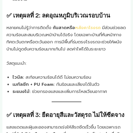
✅ เหตุผลที่ 2: ลดอุณหภูมิบริเวณรอบบ้าน
หลายคนไม่รู้ว่าการติดตั้ง
กันสาดหรือ
หลังคาโรงรถ
มีส่วนช่วยลด
ความร้อนสะสมบริเวณหน้าบ้านได้จริง โดยเฉพาะบ้านที่หันหน้าทาง
ทิศตะวันตกหรือตะวันออก การมีพื้นที่ร่มตรงโรงรถจะช่วยให้ผนัง
บ้านไม่ดูดซับความร้อนมากเกินไป ลดค่าไฟได้ในระยะยาว
วัสดุแนะนำ:
ไวนิล:
สะท้อนความร้อนได้ดี ไม่อมความร้อน
เมทัลชีท + PU Foam:
กันร้อนและเสียงได้ในตัว
ระแนงไม้:
ช่วยกรองแสงและเพิ่มการไหลเวียนอากาศ
✅ เหตุผลที่ 3: ยืดอายุสีและวัสดุรถ ไม่ให้ซีดจาง
แสงแดดและฝุ่นละอองสามารถเร่งให้สีรถซีดเร็วขึ้น โดยเฉพาะรถ