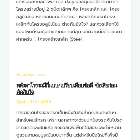
และรับมือกับสภาพอากาศ ปัจจุบันวัสดุยอดฮิตที่นำมาทำ
โครงสร้างมีอยู่ 2 ชนิดหลักๆ คือ โครงเหล็ก และ โครง
อลูมิเนียม หลายคนมักมีคำถามว่า หลังคาโรงรถโครง
เหล็กกับโครงอลูมิเนียม ต่างกันยังไง? และควรเลือกใช้
แบบไหนถึงจะคุ้มค่าและทนทานที่สุด บทความนี้มีคำตอบมา
ฝากครับ 1. โครงสร้างเหล็ก (Steel
Uncategorized
หลังคาโรงรถมีกี่แบบ? เปรียบเทียบข้อดี–ข้อเสียก่อน
ตัดสินใจ
Roof
/
21.04.2026
การต่อเติมโรงจอดรถเป็นหนึ่งในสิ่งสำคัญอันดับต้นๆ
สำหรับคนรักรถ เพราะนอกจากจะช่วยปกป้องรถคันโปรด
จากแดดและฝนแล้ว ยังช่วยเพิ่มพื้นที่ใช้สอยและทำให้บ้าน
ดูสวยงามสมบูรณ์แบบมากขึ้น แต่สำหรับมือใหม่ที่เพิ่งมี