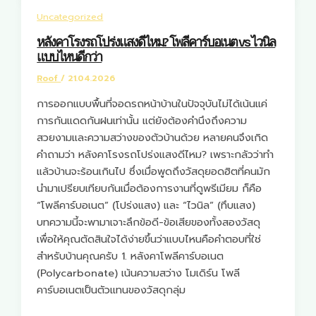
Uncategorized
หลังคาโรงรถโปร่งแสงดีไหม? โพลีคาร์บอเนต vs ไวนิล
แบบไหนดีกว่า
Roof
/
21.04.2026
การออกแบบพื้นที่จอดรถหน้าบ้านในปัจจุบันไม่ได้เน้นแค่
การกันแดดกันฝนเท่านั้น แต่ยังต้องคำนึงถึงความ
สวยงามและความสว่างของตัวบ้านด้วย หลายคนจึงเกิด
คำถามว่า หลังคาโรงรถโปร่งแสงดีไหม? เพราะกลัวว่าทำ
แล้วบ้านจะร้อนเกินไป ซึ่งเมื่อพูดถึงวัสดุยอดฮิตที่คนมัก
นำมาเปรียบเทียบกันเมื่อต้องการงานที่ดูพรีเมียม ก็คือ
“โพลีคาร์บอเนต” (โปร่งแสง) และ “ไวนิล” (ทึบแสง)
บทความนี้จะพามาเจาะลึกข้อดี-ข้อเสียของทั้งสองวัสดุ
เพื่อให้คุณตัดสินใจได้ง่ายขึ้นว่าแบบไหนคือคำตอบที่ใช่
สำหรับบ้านคุณครับ 1. หลังคาโพลีคาร์บอเนต
(Polycarbonate) เน้นความสว่าง โมเดิร์น โพลี
คาร์บอเนตเป็นตัวแทนของวัสดุกลุ่ม