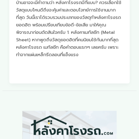
บ้านอาจจะมีคำถามว่า หลังคาโรงรถมีกี่แบบ? ควรเลือกใช้
วัสดุแบบไหนดีถึงจะคุ้มค่าและตอบโจทย์การใช้งานมาก
ที่สุด วันนี้เราได้รวบรวมประเภทของวัสดุทำหลังคาโรงรถ
ยอดฮิต พร้อมเปรียบเทียบข้อดี-ข้อเสีย มาให้คุณ
พิจารณาก่อนตัดสินใจครับ 1. หลังคาเมทัลชีท (Metal
Sheet) หากพูดถึงวัสดุยอดฮิตที่คนนิยมใช้กันมากที่สุด
หลังคาโรงรถ เมทัลชีท คือคำตอบแรกๆ เลยครับ เพราะ
ทำจากแผ่นเหล็กรีดลอนที่แข็งแรง