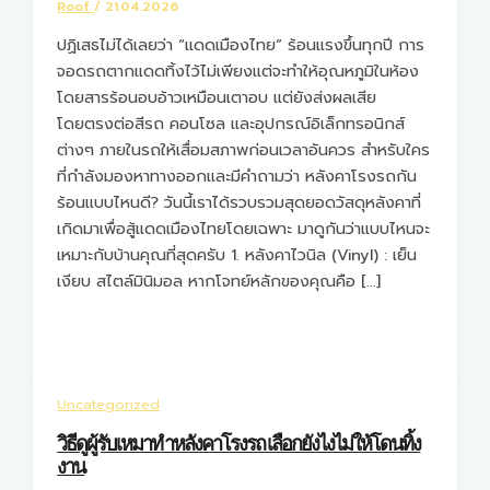
Roof
/
21.04.2026
ปฏิเสธไม่ได้เลยว่า “แดดเมืองไทย” ร้อนแรงขึ้นทุกปี การ
จอดรถตากแดดทิ้งไว้ไม่เพียงแต่จะทำให้อุณหภูมิในห้อง
โดยสารร้อนอบอ้าวเหมือนเตาอบ แต่ยังส่งผลเสีย
โดยตรงต่อสีรถ คอนโซล และอุปกรณ์อิเล็กทรอนิกส์
ต่างๆ ภายในรถให้เสื่อมสภาพก่อนเวลาอันควร สำหรับใคร
ที่กำลังมองหาทางออกและมีคำถามว่า หลังคาโรงรถกัน
ร้อนแบบไหนดี? วันนี้เราได้รวบรวมสุดยอดวัสดุหลังคาที่
เกิดมาเพื่อสู้แดดเมืองไทยโดยเฉพาะ มาดูกันว่าแบบไหนจะ
เหมาะกับบ้านคุณที่สุดครับ 1. หลังคาไวนิล (Vinyl) : เย็น
เงียบ สไตล์มินิมอล หากโจทย์หลักของคุณคือ […]
Uncategorized
วิธีดูผู้รับเหมาทำหลังคาโรงรถ เลือกยังไงไม่ให้โดนทิ้ง
งาน