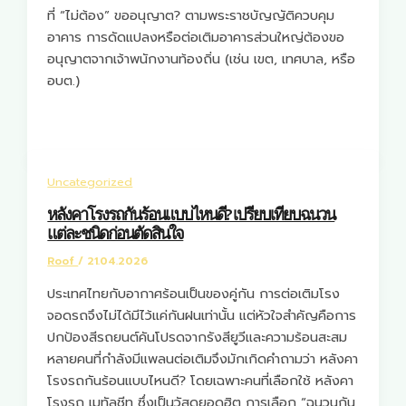
ที่ “ไม่ต้อง” ขออนุญาต? ตามพระราชบัญญัติควบคุม
อาคาร การดัดแปลงหรือต่อเติมอาคารส่วนใหญ่ต้องขอ
อนุญาตจากเจ้าพนักงานท้องถิ่น (เช่น เขต, เทศบาล, หรือ
อบต.)
Uncategorized
หลังคาโรงรถกันร้อนแบบไหนดี? เปรียบเทียบฉนวน
แต่ละชนิดก่อนตัดสินใจ
Roof
/
21.04.2026
ประเทศไทยกับอากาศร้อนเป็นของคู่กัน การต่อเติมโรง
จอดรถจึงไม่ได้มีไว้แค่กันฝนเท่านั้น แต่หัวใจสำคัญคือการ
ปกป้องสีรถยนต์คันโปรดจากรังสียูวีและความร้อนสะสม
หลายคนที่กำลังมีแพลนต่อเติมจึงมักเกิดคำถามว่า หลังคา
โรงรถกันร้อนแบบไหนดี? โดยเฉพาะคนที่เลือกใช้ หลังคา
โรงรถ เมทัลชีท ซึ่งเป็นวัสดุยอดฮิต การเลือก “ฉนวนกัน