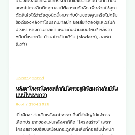
อาจจะยังลังเลเรื่องเสียงรบกวนและความร้อน บทความนี้
จะพาไปเจาะลึกถึงคุณสมบัติของเมทัลชีท เพื่อช่วยให้คุณ
ตัดสินใจได้ว่าวัสดุชนิดนี้เหมาะกับบ้านของคุณหรือไม่ครับ
ข้อดีของหลังคาโรงรถเมทัลชีท ข้อเสียที่ต้องรู้และวิธีแก้
ปัญหา หลังคาเมทัลชีท เหมาะกับบ้านแบบไหน? หลังคา
ชนิดนี้เหมาะกับ บ้านสไตล์โมเดิร์น (Modern), ลอฟท์
(Loft)
Uncategorized
หลังคาโรงรถโครงเหล็กกับโครงอลูมิเนียม ต่างกันยังไง
แบบไหนทนกว่า
Roof
/
21.04.2026
เมื่อคิดจะ ต่อเติมหลังคาโรงรถ สิ่งที่สำคัญไม่แพ้การ
เลือกประเภทของแผ่นหลังคาก็คือ “โครงสร้าง” เพราะ
โครงสร้างเปรียบเสมือนกระดูกสันหลังที่คอยรับน้ำหนัก