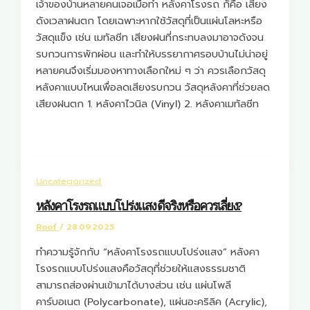
เจ้าของบ้านหลายคนเจอเมื่อทำ หลังคาโรงรถ ก็คือ เสียง
ดังเวลาฝนตก โดยเฉพาะหากใช้วัสดุที่เป็นแผ่นโลหะหรือ
วัสดุแข็ง เช่น เมทัลชีท เสียงฝนที่กระทบลงมาอาจดังจน
รบกวนการพักผ่อน และทำให้บรรยากาศรอบบ้านไม่น่าอยู่
หลายคนจึงเริ่มมองหาทางเลือกใหม่ ๆ ว่า ควรเลือกวัสดุ
หลังคาแบบไหนเพื่อลดเสียงรบกวน วัสดุหลังคาที่ช่วยลด
เสียงฝนตก 1. หลังคาไวนิล (Vinyl) 2. หลังคาเมทัลชีท
Uncategorized
หลังคาโรงรถแบบโปร่งแสง ดีจริงหรือควรเลี่ยง?
Roof
/
28.09.2025
ทำความรู้จักกับ “หลังคาโรงรถแบบโปร่งแสง” หลังคา
โรงรถแบบโปร่งแสงคือวัสดุที่ช่วยให้แสงธรรมชาติ
สามารถส่องผ่านเข้ามาได้บางส่วน เช่น แผ่นโพลี
คาร์บอเนต (Polycarbonate), แผ่นอะคริลิค (Acrylic),