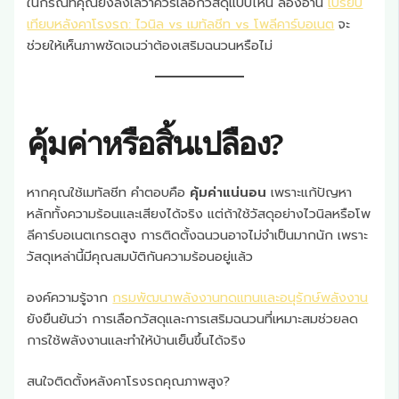
ในกรณีที่คุณยังลังเลว่าควรเลือกวัสดุแบบไหน ลองอ่าน
เปรียบ
เทียบหลังคาโรงรถ: ไวนิล vs เมทัลชีท vs โพลีคาร์บอเนต
จะ
ช่วยให้เห็นภาพชัดเจนว่าต้องเสริมฉนวนหรือไม่
คุ้มค่าหรือสิ้นเปลือง?
หากคุณใช้เมทัลชีท คำตอบคือ
คุ้มค่าแน่นอน
เพราะแก้ปัญหา
หลักทั้งความร้อนและเสียงได้จริง แต่ถ้าใช้วัสดุอย่างไวนิลหรือโพ
ลีคาร์บอเนตเกรดสูง การติดตั้งฉนวนอาจไม่จำเป็นมากนัก เพราะ
วัสดุเหล่านี้มีคุณสมบัติกันความร้อนอยู่แล้ว
องค์ความรู้จาก
กรมพัฒนาพลังงานทดแทนและอนุรักษ์พลังงาน
ยังยืนยันว่า การเลือกวัสดุและการเสริมฉนวนที่เหมาะสมช่วยลด
การใช้พลังงานและทำให้บ้านเย็นขึ้นได้จริง
สนใจติดตั้งหลังคาโรงรถคุณภาพสูง?